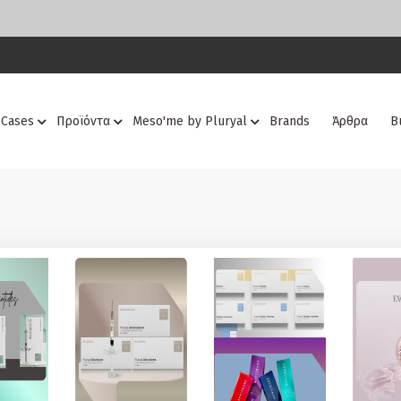
 Cases
Προϊόντα
Meso'me by Pluryal
Brands
Άρθρα
Β