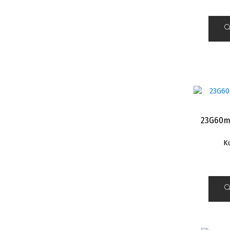
23G60m
Κ