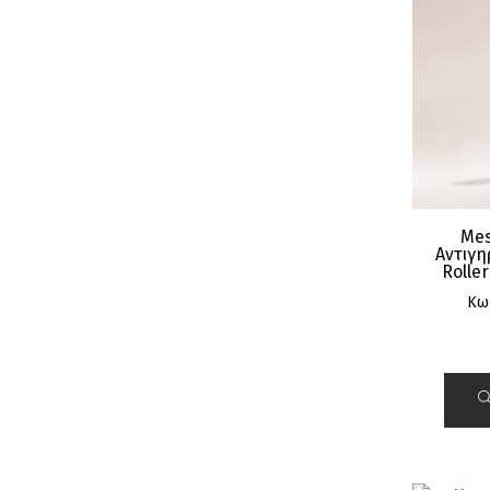
Mes
Αντιγη
Rolle
Κω