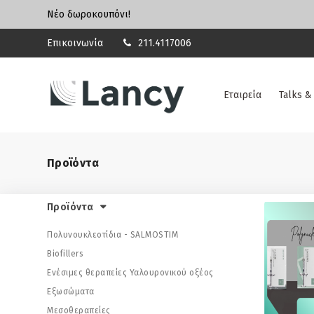
Νέο δωροκουπόνι!
Επικοινωνία
211.4117006
Εταιρεία
Talks &
Προϊόντα
Προϊόντα
Πολυνουκλεοτίδια - SALMOSTIM
Biofillers
Ενέσιμες θεραπείες Υαλουρονικού οξέος
Εξωσώματα
Μεσοθεραπείες