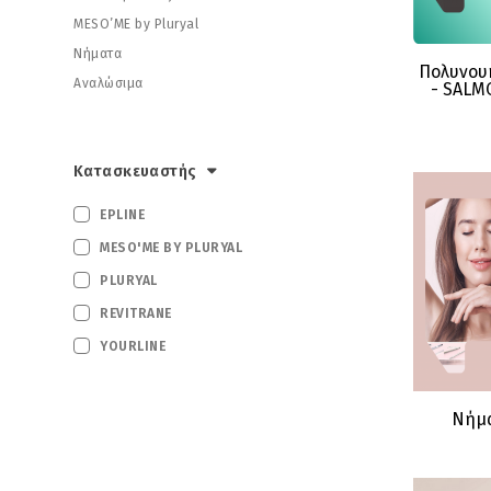
MESO’ME by Pluryal
Νήματα
Δείτε τ
Πολυνουκ
Αναλώσιμα
- SALM
Κατασκευαστής
EPLINE
MESO'ME BY PLURYAL
PLURYAL
REVITRANE
YOURLINE
Δείτε τ
Νήμ