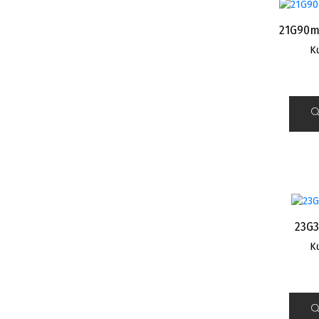
21G90m
Κ
23G3
Κ