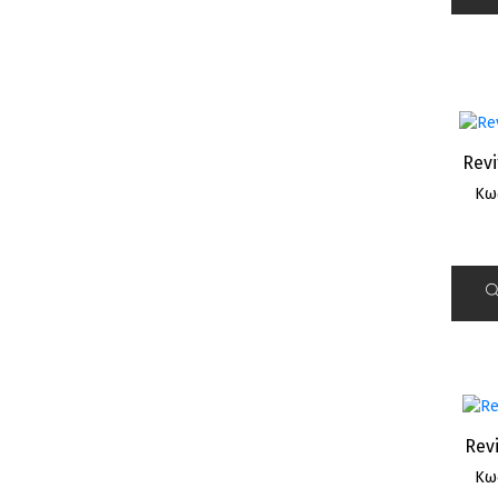
Rev
Κω
Revi
Κω