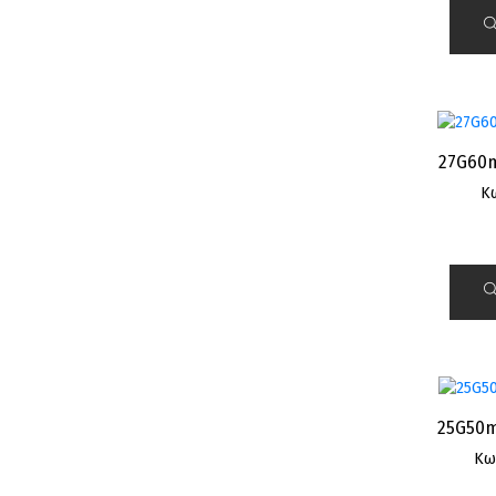
27G60m
Κ
25G50
Κω