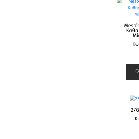
Meso’
Καθαρ
Mi
Κω
27
Κ