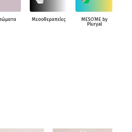
 τα Είδη
Δείτε τα Είδη
Δείτε τα Είδη
σώματα
Μεσοθεραπείες
MESO’ME by
Pluryal