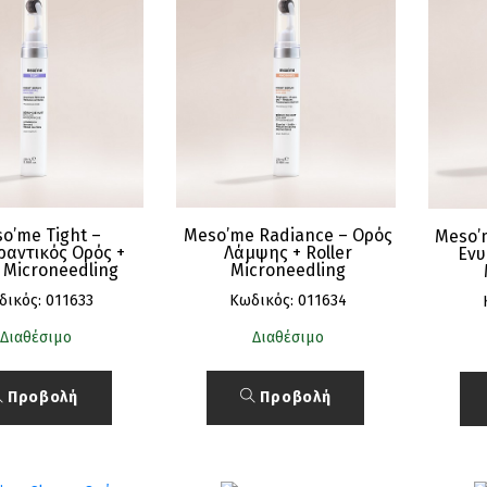
o’me Tight –
Meso’me Radiance – Ορός
Meso’
ραντικός Ορός +
Λάμψης + Roller
Ενυ
r Microneedling
Microneedling
δικός: 011633
Κωδικός: 011634
Διαθέσιμο
Διαθέσιμο
Προβολή
Προβολή