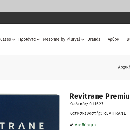
 Cases
Προϊόντα
Meso'me by Pluryal
Brands
Άρθρα
Β
Αρχικ
Revitrane Premi
Κωδικός:
011627
Κατασκευαστής: REVITRANE
Διαθέσιμο