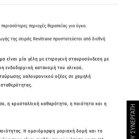
 περισσότερες περιοχές θεραπείας για όγκο.
ωγής της σειράς Revitrane προστατεύεται από διεθνή
μα είναι μία γέλη με ετερογενή σταυροσύνδεση με
φη ενδοδερμική κατανομή του υλικού,
ασταύρωσης υαλουρονικού οξέος σε χαμηλή
 σταθερότητας.
σο, η κρυσταλλική καθαρότητα, η ποιότητα και η
ποιότητας. Η ομοιόμορφη μοριακή δομή και το