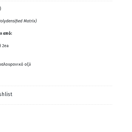
)
olydensified Matrix)
ι από:
 2ea
υαλουρονικό οξύ
hlist