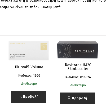
 ανθεκτικά στη βιοαποικοδόμηση ενώ η μοριακή δομή και το σ
εσμα να είναι τα πλέον βιοσυμβατά.
Revitrane HA20
Pluryal® Volume
Skinbooster
Κωδικός: 1366
Κωδικός: 011624
Διαθέσιμο
Διαθέσιμο
Προβολή
Προβολή