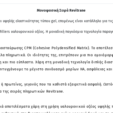
Μονοφασική Σειρά Revitrane
 υψηλής ελαστικότητας τύπου gel, επομένως είναι κατάλληλο για τις
 fillers υαλουρονικού οξέος. Η μοναδική παγκόσμια τεχνολογία παραγ
ιασταύρωσης CPM (Cohesive Polydensified Matrix). Το αποτέλεσ
λα πληρωτικά. Οι ιδιότητες της, επιτρέπουν μια πιο ομοιόμορ
η και πιο εύπλαστο. Χάρη στη μοναδική τεχνολογία διπλής δι
πιτυγχάνουμε το μέγιστο συνδυασμό μορίων HA, ασφάλειας και
 ή πρωτεΐνες, γεγονός που τα καθιστά εξαιρετικά ασφαλή. Ωστό
α της σειράς πληρωτικών Revitrane.
ικά αποτελέσματα χάρη στη χρήση υαλουρονικού οξέος υψηλής 