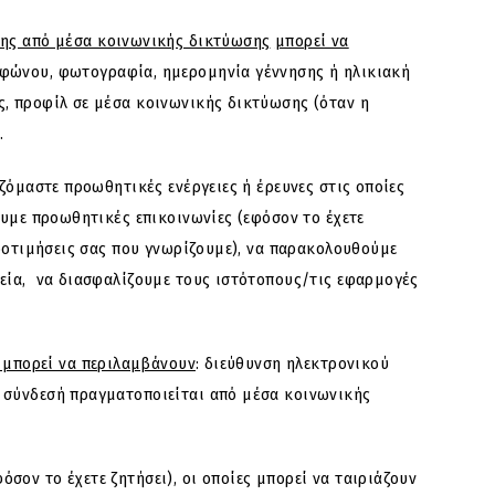
σης από μέσα κοινωνικής δικτύωσης
μπορεί να
εφώνου, φωτογραφία, ημερομηνία γέννησης ή ηλικιακή
ς, προφίλ σε μέσα κοινωνικής δικτύωσης (όταν η
.
ζόμαστε προωθητικές ενέργειες ή έρευνες στις οποίες
ουμε προωθητικές επικοινωνίες (εφόσον το έχετε
προτιμήσεις σας που γνωρίζουμε), να παρακολουθούμε
χεία, να διασφαλίζουμε τους ιστότοπους/τις εφαρμογές
, μπορεί να περιλαμβάνουν
: διεύθυνση ηλεκτρονικού
η σύνδεσή πραγματοποιείται από μέσα κοινωνικής
ον το έχετε ζητήσει), οι οποίες μπορεί να ταιριάζουν