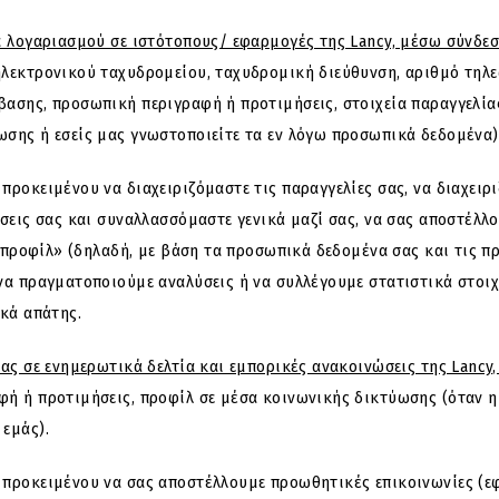
α λογαριασμού σε ιστότοπους/ εφαρμογές της Lancy, μέσω σύνδε
 ηλεκτρονικού ταχυδρομείου, ταχυδρομική διεύθυνση, αριθμό τηλ
ασης, προσωπική περιγραφή ή προτιμήσεις, στοιχεία παραγγελία
σης ή εσείς μας γνωστοποιείτε τα εν λόγω προσωπικά δεδομένα)
ροκειμένου να διαχειριζόμαστε τις παραγγελίες σας, να διαχειρι
σεις σας και συναλλασσόμαστε γενικά μαζί σας, να σας αποστέλλ
 «προφίλ» (δηλαδή, με βάση τα προσωπικά δεδομένα σας και τις 
να πραγματοποιούμε αναλύσεις ή να συλλέγουμε στατιστικά στοι
ικά απάτης.
ας σε ενημερωτικά δελτία και εμπορικές ανακοινώσεις της Lancy
φή ή προτιμήσεις, προφίλ σε μέσα κοινωνικής δικτύωσης (όταν 
εμάς).
προκειμένου να σας αποστέλλουμε προωθητικές επικοινωνίες (εφόσ