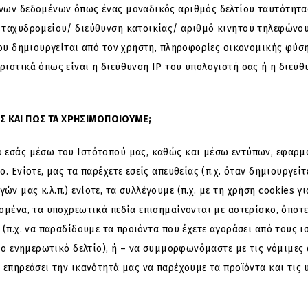
νων δεδομένων όπως ένας μοναδικός αριθμός δελτίου ταυτότητας
 ταχυδρομείου/ διεύθυνση κατοικίας/ αριθμό κινητού τηλεφώνο
που δημιουργείται από τον χρήστη, πληροφορίες οικονομικής φύσ
ιστικά όπως είναι η διεύθυνση ΙΡ του υπολογιστή σας ή η διεύ
Σ ΚΑΙ ΠΩΣ ΤΑ ΧΡΗΣΙΜΟΠΟΙΟΥΜΕ;
 εσάς μέσω του Ιστότοπού μας, καθώς και μέσω εντύπων, εφαρμ
 Ενίοτε, μας τα παρέχετε εσείς απευθείας (π.χ. όταν δημιουργείτ
 μας κ.λ.π.) ενίοτε, τα συλλέγουμε (π.χ. με τη χρήση cookies γ
ομένα, τα υποχρεωτικά πεδία επισημαίνονται με αστερίσκο, όποτε
(π.χ. να παραδίδουμε τα προϊόντα που έχετε αγοράσει από τους ι
ιο ενημερωτικό δελτίο), ή – να συμμορφωνόμαστε με τις νόμιμες 
επηρεάσει την ικανότητά μας να παρέχουμε τα προϊόντα και τις 