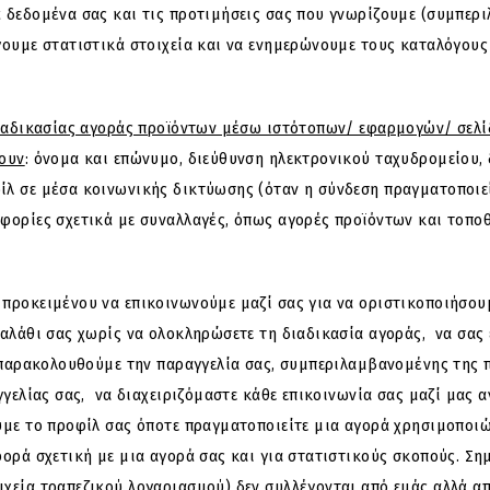
ά δεδομένα σας και τις προτιμήσεις σας που γνωρίζουμε (συμπε
γουμε στατιστικά στοιχεία και να ενημερώνουμε τους καταλόγους
διαδικασίας αγοράς προϊόντων μέσω ιστότοπων/ εφαρμογών/ σελί
νουν
: όνομα και επώνυμο, διεύθυνση ηλεκτρονικού ταχυδρομείου,
ίλ σε μέσα κοινωνικής δικτύωσης (όταν η σύνδεση πραγματοποιεί
φορίες σχετικά με συναλλαγές, όπως αγορές προϊόντων και τοπο
προκειμένου να επικοινωνούμε μαζί σας για να οριστικοποιήσουμ
καλάθι σας χωρίς να ολοκληρώσετε τη διαδικασία αγοράς, να σας
α παρακολουθούμε την παραγγελία σας, συμπεριλαμβανομένης της
γγελίας σας, να διαχειριζόμαστε κάθε επικοινωνία σας μαζί μας 
υμε το προφίλ σας όποτε πραγματοποιείτε μια αγορά χρησιμοποιώ
φορά σχετική με μια αγορά σας και για στατιστικούς σκοπούς. Σ
ιχεία τραπεζικού λογαριασμού) δεν συλλέγονται από εμάς αλλά 