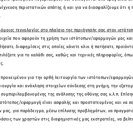
νίχνευση περιστατικών απάτης ή και για να διασφαλίζουμε ότι η
.
όμοιες τεχνολογίες στο πλαίσιο της περιήγησής σας στον ιστότο
ιχεία που αφορούν τη χρήση των ιστότοπων/εφαρμογών μας και σ
ήσατε, διαφημίσεις στις οποίες κάνετε κλικ ή πατήσατε, προϊόντ
επιλέξατε για το καλάθι σας, καθώς και τεχνικές πληροφορίες, ό
ς.
 προκειμένου για την ορθή λειτουργία των ιστότοπων/εφαρμογών
ιουργία και ανάκληση στοιχείων σύνδεσης στη μνήμη, την εξατομί
 συμπεριλαμβανομένης της ανάλυσης της οθόνης σας κ.λ.π. Επίση
ιστότοπος/εφαρμογή είναι ασφαλής και προστατευμένος και να σ
 μας, για παράδειγμα, μέσω επίλυσης προβλημάτων, να πραγματο
ράσεις των χρηστών στις διαφημιστικές μας εκστρατείες, να βελ