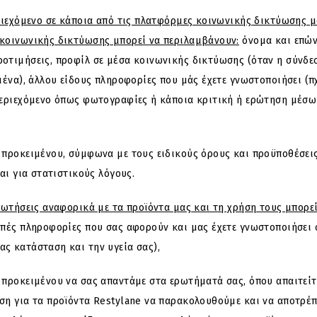
ιεχόμενο σε κάποια από τις πλατφόρμες κοινωνικής δικτύωσης μ
κοινωνικής δικτύωσης μπορεί να περιλαμβάνουν:
όνομα και επών
οτιμήσεις, προφίλ σε μέσα κοινωνικής δικτύωσης (όταν η σύνδε
μένα), άλλου είδους πληροφορίες που μάς έχετε γνωστοποιήσει (π
εριεχόμενο όπως φωτογραφίες ή κάποια κριτική ή ερώτηση μέσω τ
προκειμένου, σύμφωνα με τους ειδικούς όρους και προϋποθέσεις 
αι για στατιστικούς λόγους.
ρωτήσεις αναφορικά με τα προϊόντα μας και τη χρήση τους μπορε
πές πληροφορίες που σας αφορούν και μας έχετε γνωστοποιήσει σε
ς κατάσταση και την υγεία σας),
ροκειμένου να σας απαντάμε στα ερωτήματά σας, όπου απαιτείται
ση για τα προϊόντα Restylane να παρακολουθούμε και να αποτρέ