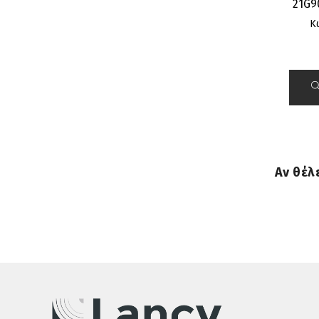
21G9
Κ
Αν θέλ