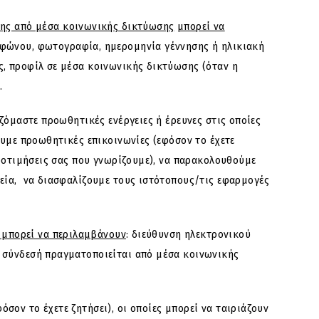
σης από μέσα κοινωνικής δικτύωσης
μπορεί να
εφώνου, φωτογραφία, ημερομηνία γέννησης ή ηλικιακή
ς, προφίλ σε μέσα κοινωνικής δικτύωσης (όταν η
.
ζόμαστε προωθητικές ενέργειες ή έρευνες στις οποίες
ουμε προωθητικές επικοινωνίες (εφόσον το έχετε
προτιμήσεις σας που γνωρίζουμε), να παρακολουθούμε
χεία, να διασφαλίζουμε τους ιστότοπους/τις εφαρμογές
, μπορεί να περιλαμβάνουν
: διεύθυνση ηλεκτρονικού
η σύνδεσή πραγματοποιείται από μέσα κοινωνικής
ον το έχετε ζητήσει), οι οποίες μπορεί να ταιριάζουν