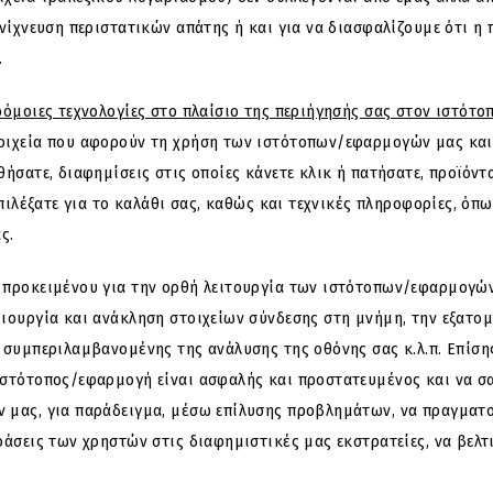
νίχνευση περιστατικών απάτης ή και για να διασφαλίζουμε ότι η
.
όμοιες τεχνολογίες στο πλαίσιο της περιήγησής σας στον ιστότο
ιχεία που αφορούν τη χρήση των ιστότοπων/εφαρμογών μας και σ
ήσατε, διαφημίσεις στις οποίες κάνετε κλικ ή πατήσατε, προϊόντ
επιλέξατε για το καλάθι σας, καθώς και τεχνικές πληροφορίες, ό
ς.
 προκειμένου για την ορθή λειτουργία των ιστότοπων/εφαρμογών
ιουργία και ανάκληση στοιχείων σύνδεσης στη μνήμη, την εξατομί
 συμπεριλαμβανομένης της ανάλυσης της οθόνης σας κ.λ.π. Επίση
ιστότοπος/εφαρμογή είναι ασφαλής και προστατευμένος και να σ
 μας, για παράδειγμα, μέσω επίλυσης προβλημάτων, να πραγματο
ράσεις των χρηστών στις διαφημιστικές μας εκστρατείες, να βελ