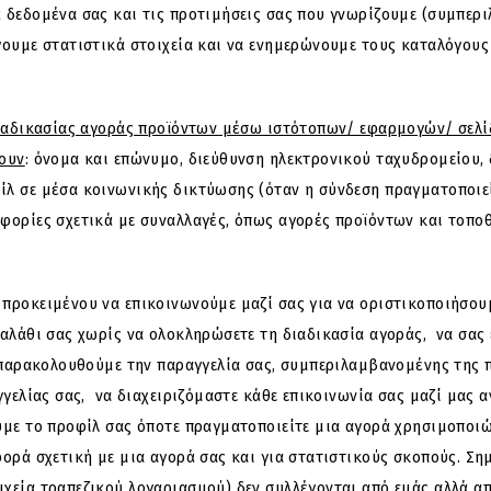
ά δεδομένα σας και τις προτιμήσεις σας που γνωρίζουμε (συμπε
γουμε στατιστικά στοιχεία και να ενημερώνουμε τους καταλόγους
διαδικασίας αγοράς προϊόντων μέσω ιστότοπων/ εφαρμογών/ σελί
νουν
: όνομα και επώνυμο, διεύθυνση ηλεκτρονικού ταχυδρομείου,
ίλ σε μέσα κοινωνικής δικτύωσης (όταν η σύνδεση πραγματοποιεί
φορίες σχετικά με συναλλαγές, όπως αγορές προϊόντων και τοπο
προκειμένου να επικοινωνούμε μαζί σας για να οριστικοποιήσουμ
καλάθι σας χωρίς να ολοκληρώσετε τη διαδικασία αγοράς, να σας
α παρακολουθούμε την παραγγελία σας, συμπεριλαμβανομένης της
γγελίας σας, να διαχειριζόμαστε κάθε επικοινωνία σας μαζί μας 
υμε το προφίλ σας όποτε πραγματοποιείτε μια αγορά χρησιμοποιώ
φορά σχετική με μια αγορά σας και για στατιστικούς σκοπούς. Σ
ιχεία τραπεζικού λογαριασμού) δεν συλλέγονται από εμάς αλλά 