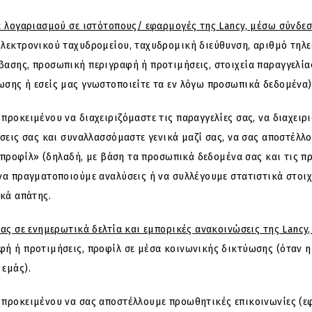
α λογαριασμού σε ιστότοπους/ εφαρμογές της Lancy, μέσω σύνδε
 ηλεκτρονικού ταχυδρομείου, ταχυδρομική διεύθυνση, αριθμό τηλ
ασης, προσωπική περιγραφή ή προτιμήσεις, στοιχεία παραγγελία
σης ή εσείς μας γνωστοποιείτε τα εν λόγω προσωπικά δεδομένα)
ροκειμένου να διαχειριζόμαστε τις παραγγελίες σας, να διαχειρι
σεις σας και συναλλασσόμαστε γενικά μαζί σας, να σας αποστέλλ
 «προφίλ» (δηλαδή, με βάση τα προσωπικά δεδομένα σας και τις 
να πραγματοποιούμε αναλύσεις ή να συλλέγουμε στατιστικά στοι
ικά απάτης.
ας σε ενημερωτικά δελτία και εμπορικές ανακοινώσεις της Lancy
φή ή προτιμήσεις, προφίλ σε μέσα κοινωνικής δικτύωσης (όταν 
εμάς).
προκειμένου να σας αποστέλλουμε προωθητικές επικοινωνίες (εφόσ