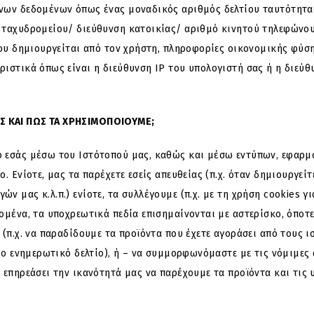
νων δεδομένων όπως ένας μοναδικός αριθμός δελτίου ταυτότητας
 ταχυδρομείου/ διεύθυνση κατοικίας/ αριθμό κινητού τηλεφώνο
που δημιουργείται από τον χρήστη, πληροφορίες οικονομικής φύσ
ιστικά όπως είναι η διεύθυνση ΙΡ του υπολογιστή σας ή η διεύ
Σ ΚΑΙ ΠΩΣ ΤΑ ΧΡΗΣΙΜΟΠΟΙΟΥΜΕ;
 εσάς μέσω του Ιστότοπού μας, καθώς και μέσω εντύπων, εφαρμ
 Ενίοτε, μας τα παρέχετε εσείς απευθείας (π.χ. όταν δημιουργείτ
 μας κ.λ.π.) ενίοτε, τα συλλέγουμε (π.χ. με τη χρήση cookies γ
ομένα, τα υποχρεωτικά πεδία επισημαίνονται με αστερίσκο, όποτε
(π.χ. να παραδίδουμε τα προϊόντα που έχετε αγοράσει από τους ι
ιο ενημερωτικό δελτίο), ή – να συμμορφωνόμαστε με τις νόμιμες 
επηρεάσει την ικανότητά μας να παρέχουμε τα προϊόντα και τις 