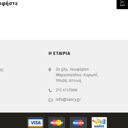
 αφήστε
Η ΕΤΑΙΡΙΑ
2ο χλμ. Λεωφόρου
ης
Μαρκοπούλου, Κορωπί,
19400, Αττική
211.4117006
info@lancy.gr