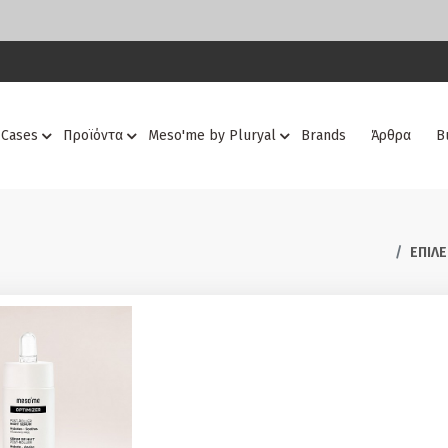
 Cases
Προϊόντα
Meso'me by Pluryal
Brands
Άρθρα
Β
ΕΠΙΛΕ