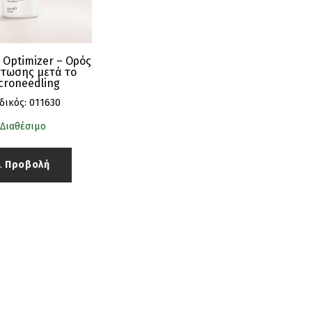
 Optimizer – Ορός
τωσης μετά το
croneedling
δικός: 011630
Διαθέσιμο
Προβολή